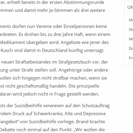
ar, erhielt bereits in der ersten Abstimmungsrunde
UN
timmen und damit mehr Ja-Stimmen als drei weitere
Mo
ments dürfen nun Vereine oder Einzelpersonen keine
Di
anbieten. Es drohen bis zu drei Jahre Haft, wenn einem
Mi
s Medikament übergeben wird. Angebote wie jener des
Do
 Kusch sind damit in Deutschland künftig untersagt.
Fr
s neuen Straftatbestandes im Strafgesetzbuch vor, der
ung unter Strafe stellen soll. Angehörige oder andere
ollen sich hingegen nicht strafbar machen, wenn sie
bst nicht geschäftsmäßig handeln. Die prinzipielle
 daran wird jedoch nicht in Frage gestellt werden.
s der Suizidbeihilfe verwiesen auf den Schutzauftrag
ndem Druck auf Schwerkranke, Alte und Depressive
ngebot“ von Suizidbeihilfe vorliege. Brand brachte
Debatte noch einmal auf den Punkt: „Wir wollen die